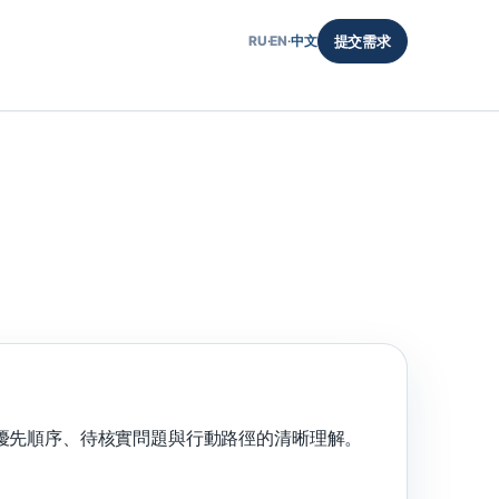
RU
·
EN
·
中文
提交需求
優先順序、待核實問題與行動路徑的清晰理解。