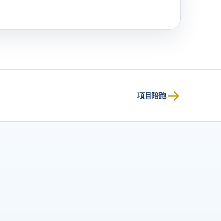
→
項目陪跑