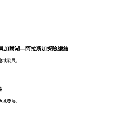
一項挑戰」：貝加爾湖—阿拉斯加探險總結
地域發展。
線
地域發展。