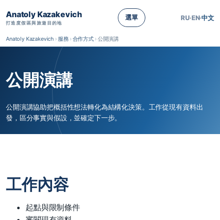
Anatoly Kazakevich
選單
RU
·
EN
·
中文
打造度假區與旅遊目的地
Anatoly Kazakevich
›
服務
›
合作方式
›
公開演講
公開演講
公開演講協助把概括性想法轉化為結構化決策。工作從現有資料出
發，區分事實與假設，並確定下一步。
工作內容
起點與限制條件
審閱現有資料