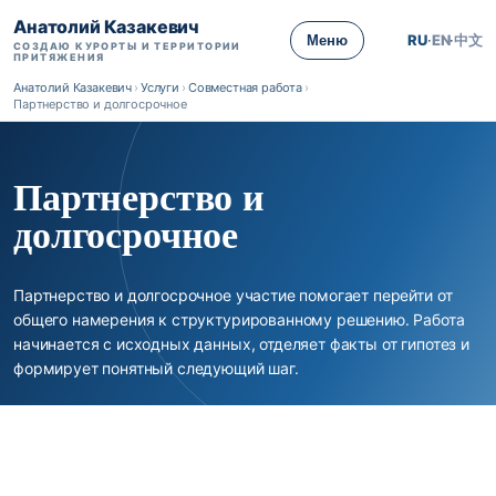
Анатолий Казакевич
RU
·
EN
·
中文
Меню
СОЗДАЮ КУРОРТЫ И ТЕРРИТОРИИ
ПРИТЯЖЕНИЯ
Анатолий Казакевич
›
Услуги
›
Совместная работа
›
Партнерство и долгосрочное
Партнерство и
долгосрочное
Партнерство и долгосрочное участие помогает перейти от
общего намерения к структурированному решению. Работа
начинается с исходных данных, отделяет факты от гипотез и
формирует понятный следующий шаг.