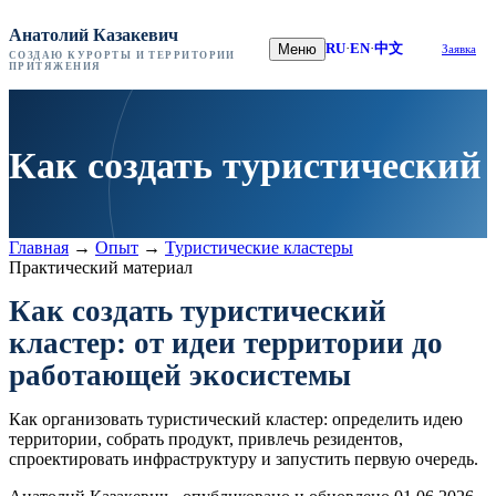
Анатолий Казакевич
RU
·
EN
·
中文
Меню
Заявка
СОЗДАЮ КУРОРТЫ И ТЕРРИТОРИИ
ПРИТЯЖЕНИЯ
Как создать туристический
Главная
→
Опыт
→
Туристические кластеры
Практический материал
Как создать туристический
кластер: от идеи территории до
работающей экосистемы
Как организовать туристический кластер: определить идею
территории, собрать продукт, привлечь резидентов,
спроектировать инфраструктуру и запустить первую очередь.