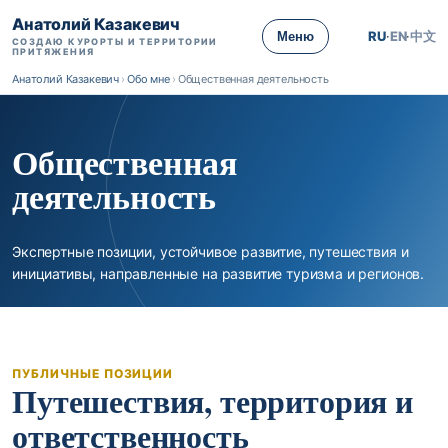
Анатолий Казакевич
RU
·
EN
·
中文
Меню
СОЗДАЮ КУРОРТЫ И ТЕРРИТОРИИ
ПРИТЯЖЕНИЯ
Анатолий Казакевич
›
Обо мне
›
Общественная деятельность
Общественная
деятельность
Экспертные позиции, устойчивое развитие, путешествия и
инициативы, направленные на развитие туризма и регионов.
ПУБЛИЧНЫЕ ПОЗИЦИИ
Путешествия, территория и
ответственность